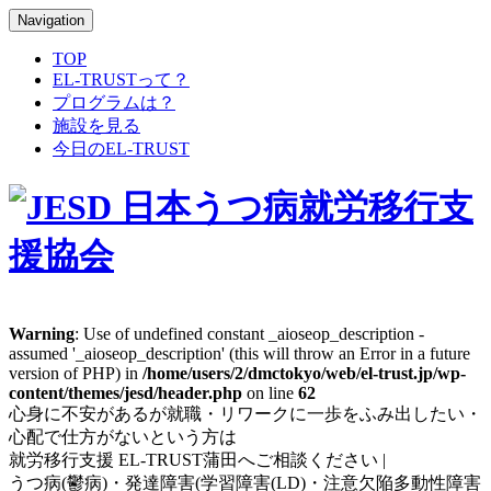
Navigation
TOP
EL-TRUSTって？
プログラムは？
施設を見る
今日のEL-TRUST
Warning
: Use of undefined constant _aioseop_description -
assumed '_aioseop_description' (this will throw an Error in a future
version of PHP) in
/home/users/2/dmctokyo/web/el-trust.jp/wp-
content/themes/jesd/header.php
on line
62
心身に不安があるが就職・リワークに一歩をふみ出したい・
心配で仕方がないという方は
就労移行支援 EL-TRUST蒲田へご相談ください |
うつ病(鬱病)・発達障害(学習障害(LD)・注意欠陥多動性障害