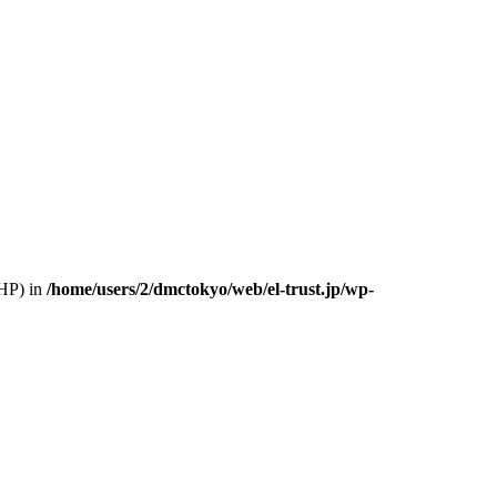
PHP) in
/home/users/2/dmctokyo/web/el-trust.jp/wp-