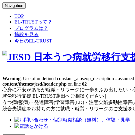
Navigation
TOP
EL-TRUSTって？
プログラムは？
施設を見る
今日のEL-TRUST
Warning
: Use of undefined constant _aioseop_description - assumed '
content/themes/jesd/header.php
on line
62
心身に不安があるが就職・リワークに一歩をふみ出したい・
就労移行支援 EL-TRUST蒲田へご相談ください |
うつ病(鬱病)・発達障害(学習障害(LD)・注意欠陥多動性障害
統合失調症をお持ちの方に就職・就労・リワークのご支援を