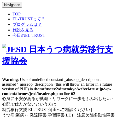
Navigation
TOP
EL-TRUSTって？
プログラムは？
施設を見る
今日のEL-TRUST
Warning
: Use of undefined constant _aioseop_description -
assumed '_aioseop_description' (this will throw an Error in a future
version of PHP) in
/home/users/2/dmctokyo/web/el-trust.jp/wp-
content/themes/jesd/header.php
on line
62
心身に不安があるが就職・リワークに一歩をふみ出したい・
心配で仕方がないという方は
就労移行支援 EL-TRUST蒲田へご相談ください |
うつ病(鬱病)・発達障害(学習障害(LD)・注意欠陥多動性障害